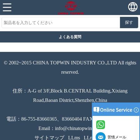
探す
よくある質問
© 2002~2015 CHINA TOPWIN INDUSTRY CO.,LTD All rights
reserved.
住所：A-G of 3/F,Block B.CENTRAL Building,Xixiang
Road,Baoan District,Shenzhen,China
電話：86-755-83660365、83660404 FAX：86-755-83660251
Email：info@chinatopwin.com
サイトマップ
LLms
LLmsフル
苦情メール